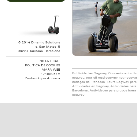
© 2014 Dinamic Solutions
c. San Mateo, 5
08224 Terrassa, Barcelona
NOTA LEGAL
POLÍTICA DE COOKIES
MAPA WEB
Publicidad en Segway
,
Concesionario ofi
47158651A
segway
,
tour off road segway
,
tour segwa
Producido por
Anunzia
bodegas del Penedés
,
Tours Segway para
Actividades en Segway
,
Actividades par
Barcelona
,
Actividades para grupos fuera
segway