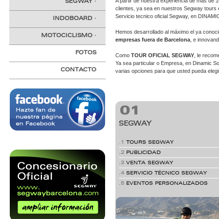
A partir de nuestra experiencia de más de
SEGWAY
·
clientes, ya sea en nuestros Segway tours 
Servicio tecnico oficial Segway, en DINAM
INDOBOARD
·
Hemos desarrollado al máximo el ya conoc
MOTOCICLISMO
·
empresas fuera de Barcelona
, e innovan
FOTOS
Como
TOUR OFICIAL SEGWAY
, le reco
Ya sea particular o Empresa, en Dinamic S
CONTACTO
varias opciones para que usted pueda elegir
SEGWAY
.
1
TOURS SEGWAY
.2
PUBLICIDAD
.3
VENTA SEGWAY
.4
SERVICIO TÉCNICO SEGWAY
.5
EVENTOS PERSONALIZADOS