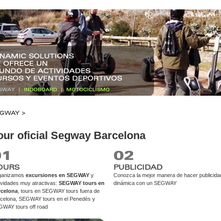
GWAY >
our oficial Segway Barcelona
OURS
PUBLICIDAD
ganizamos
excursiones en SEGWAY
y
Conozca la mejor manera de hacer publicida
ividades muy atractivas:
SEGWAY tours en
dinámica con un SEGWAY
rcelona
, tours en SEGWAY tours fuera de
celona, SEGWAY tours en el Penedès y
WAY tours off road