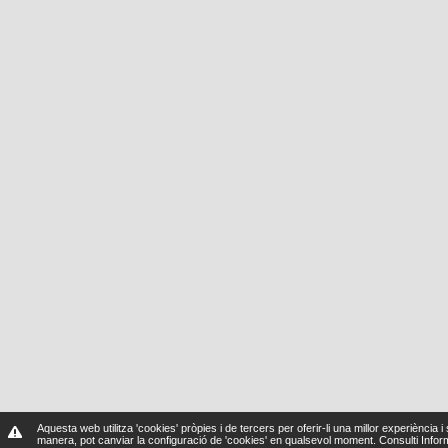
Aquesta web utilitza 'cookies' pròpies i de tercers per oferir-li una millor experiència i
manera, pot canviar la configuració de 'cookies' en qualsevol moment.
Consulti Info