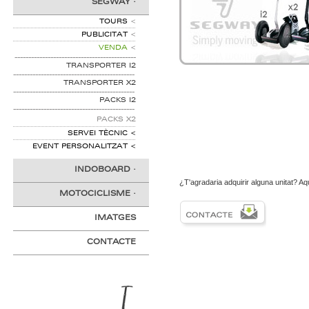
SEGWAY
·
TOURS
<
PUBLICITAT
<
VENDA
<
--------------------------------------------
TRANSPORTER I2
--------------------------------------------
TRANSPORTER X2
--------------------------------------------
PACKS I2
--------------------------------------------
PACKS X2
SERVEI TÈCNIC
<
EVENT PERSONALITZAT
<
INDOBOARD
·
¿T'agradaria adquirir alguna unitat? Aq
MOTOCICLISME
·
IMATGES
CONTACTE