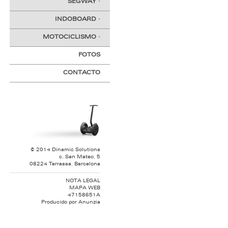
SEGWAY
·
INDOBOARD
·
MOTOCICLISMO
·
FOTOS
CONTACTO
© 2014 Dinamic Solutions
c. San Mateo, 5
08224 Terrassa, Barcelona
NOTA LEGAL
MAPA WEB
47158651A
Producido por
Anunzia