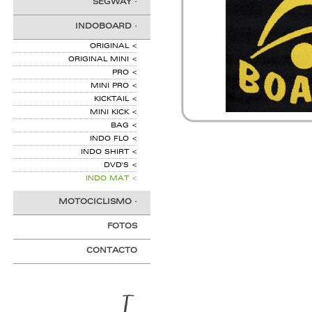
SEGWAY
·
INDOBOARD
·
ORIGINAL
<
ORIGINAL MINI
<
PRO
<
MINI PRO
<
KICKTAIL
<
MINI KICK
<
BAG
<
INDO FLO
<
INDO SHIRT
<
DVD'S
<
INDO MAT
<
MOTOCICLISMO
·
FOTOS
CONTACTO