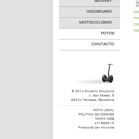
SEGWAY
·
-
D
-
I
INDOBOARD
·
MO
FO
MOTOCICLISMO
·
CO
NO
FOTOS
CONTACTO
© 2014 Dinamic Solutions
c. San Mateo, 5
08224 Terrassa, Barcelona
NOTA LEGAL
POLÍTICA DE COOKIES
MAPA WEB
47158651A
Producido por
Anunzia