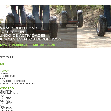
APA WEB
OME
GWAY
OURS
UBLICIDAD
ENTA
ERVICIO TÉCNICO
VENTO PERSONALIZADO
DOBOARD
RIGINAL
RIGINAL MINI
RO
INI PRO
ICKTAIL
INI KICK
AG
NDO FLO
NDO SHIRT