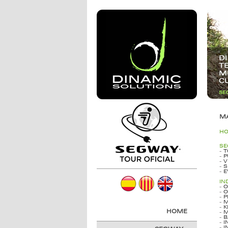
M
H
SE
-
T
-
P
-
V
-
S
-
E
IN
-
O
-
O
-
P
-
M
-
K
HOME
-
M
-
B
-
I
-
I