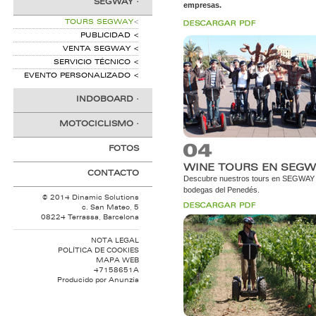
SEGWAY
·
empresas.
TOURS SEGWAY
<
PUBLICIDAD
<
VENTA SEGWAY
<
SERVICIO TÉCNICO
<
EVENTO PERSONALIZADO
<
INDOBOARD
·
MOTOCICLISMO
·
FOTOS
WINE TOURS EN SEG
CONTACTO
Descubre nuestros tours en SEGWAY
bodegas del Penedés.
© 2014 Dinamic Solutions
c. San Mateo, 5
08224 Terrassa, Barcelona
NOTA LEGAL
POLÍTICA DE COOKIES
MAPA WEB
47158651A
Producido por
Anunzia